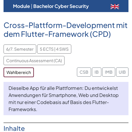
Module
|
Bachelor Cyber Security
Cross-Plattform-Development mit
dem Flutter-Framework (CPD)
6/7. Semester
5 ECTS | 4 SWS
Continuous Assessment (CA)
CSB
IB
IMB
UIB
Wahlbereich
Dieselbe App für alle Plattformen: Du entwickelst
Anwendungen für Smartphone, Web und Desktop
mit nur einer Codebasis auf Basis des Flutter-
Frameworks.
Inhalte