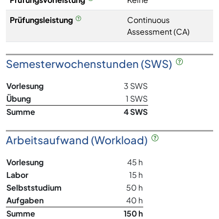
Prüfungsleistung
Continuous
Assessment (CA)
Semesterwochenstunden (SWS)
Vorlesung
3 SWS
Übung
1 SWS
Summe
4 SWS
Arbeitsaufwand (Workload)
Vorlesung
45 h
Labor
15 h
Selbststudium
50 h
Aufgaben
40 h
Summe
150 h