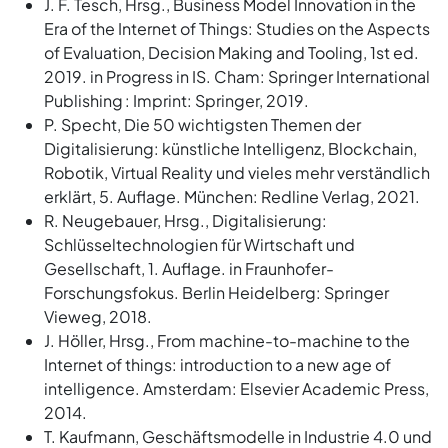
J. F. Tesch, Hrsg., Business Model Innovation in the
Era of the Internet of Things: Studies on the Aspects
of Evaluation, Decision Making and Tooling, 1st ed.
2019. in Progress in IS. Cham: Springer International
Publishing : Imprint: Springer, 2019.
P. Specht, Die 50 wichtigsten Themen der
Digitalisierung: künstliche Intelligenz, Blockchain,
Robotik, Virtual Reality und vieles mehr verständlich
erklärt, 5. Auflage. München: Redline Verlag, 2021.
R. Neugebauer, Hrsg., Digitalisierung:
Schlüsseltechnologien für Wirtschaft und
Gesellschaft, 1. Auflage. in Fraunhofer-
Forschungsfokus. Berlin Heidelberg: Springer
Vieweg, 2018.
J. Höller, Hrsg., From machine-to-machine to the
Internet of things: introduction to a new age of
intelligence. Amsterdam: Elsevier Academic Press,
2014.
T. Kaufmann, Geschäftsmodelle in Industrie 4.0 und