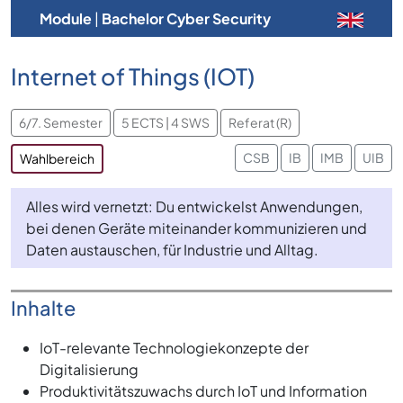
Module
|
Bachelor Cyber Security
Internet of Things (IOT)
6/7. Semester
5 ECTS | 4 SWS
Referat (R)
CSB
IB
IMB
UIB
Wahlbereich
Alles wird vernetzt: Du entwickelst Anwendungen,
bei denen Geräte miteinander kommunizieren und
Daten austauschen, für Industrie und Alltag.
Inhalte
IoT-relevante Technologiekonzepte der
Digitalisierung
Produktivitätszuwachs durch IoT und Information