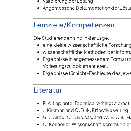
Validierung der Lösung
Angemessene Dokumentation der Lösung
Lernziele/Kompetenzen
Die Studierenden sind in der Lage,
eine kleine wissenschaftliche Forschun
wissenschaftliche Methoden der Informat
Ergebnisse in angemessenem Format (z.B
Vorlesung) zu dokumentieren,
Ergebnisse für nicht-Fachleute des jewe
Literatur
P. A. Laplante, Technical writing: a prac
J. Kirkman and C. Turk, Effective writin
G. J. Alred, C. T. Brusas, and W. E. Oliu
C. Könneker, Wissenschaft kommunizier