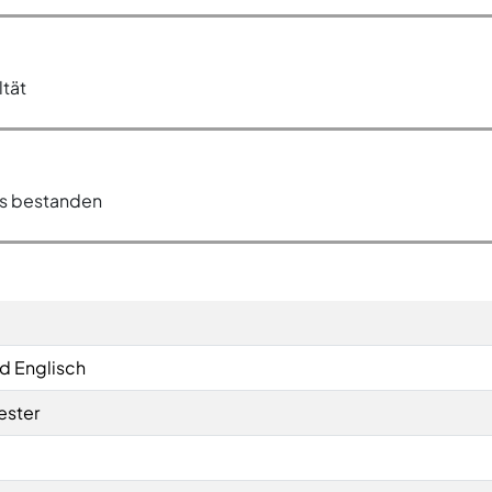
ltät
rs bestanden
d Englisch
ester