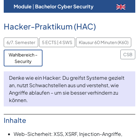
Module
|
Bachelor Cyber Security
Hacker-Praktikum (HAC)
6/7. Semester
5 ECTS | 4 SWS
Klausur 60 Minuten (K60)
CSB
Wahlbereich –
Security
Denke wie ein Hacker: Du greifst Systeme gezielt
an, nutzt Schwachstellen aus und verstehst, wie
Angriffe ablaufen – um sie besser verhindern zu
können.
Inhalte
Web-Sicherheit: XSS, XSRF, Injection-Angriffe,