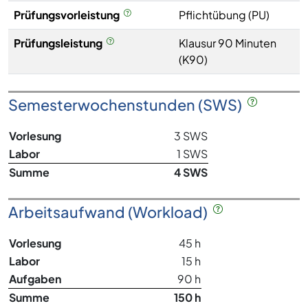
Prüfungsvorleistung
Pflichtübung (PU)
Prüfungsleistung
Klausur 90 Minuten
(K90)
Semesterwochenstunden (SWS)
Vorlesung
3 SWS
Labor
1 SWS
Summe
4 SWS
Arbeitsaufwand (Workload)
Vorlesung
45 h
Labor
15 h
Aufgaben
90 h
Summe
150 h