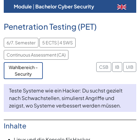
Module
|
Bachelor Cyber Security
Penetration Testing (PET)
6/7. Semester
5 ECTS | 4 SWS
Continuous Assessment (CA)
CSB
IB
UIB
Wahlbereich –
Security
Teste Systeme wie ein Hacker: Du suchst gezielt
nach Schwachstellen, simulierst Angriffe und
zeigst, wo Systeme verbessert werden müssen.
Inhalte
Linux und die Konsole für Hacker