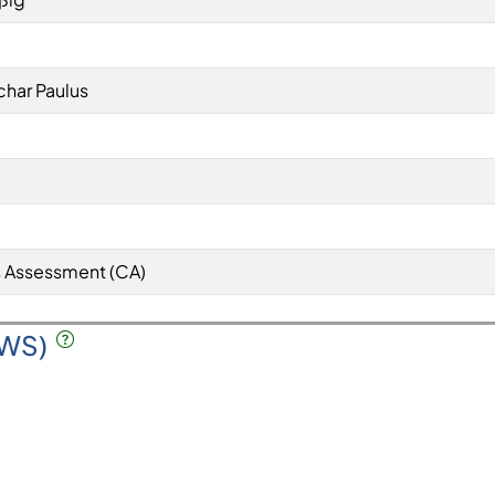
achar Paulus
 Assessment (CA)
SWS)