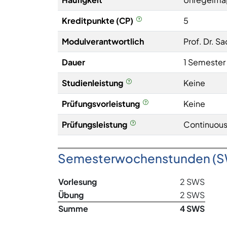
Kreditpunkte (CP)
5
Modulverantwortlich
Prof. Dr. S
Dauer
1 Semester
Studienleistung
Keine
Prüfungsvorleistung
Keine
Prüfungsleistung
Continuous
Semesterwochenstunden (
Vorlesung
2 SWS
Übung
2 SWS
Summe
4 SWS