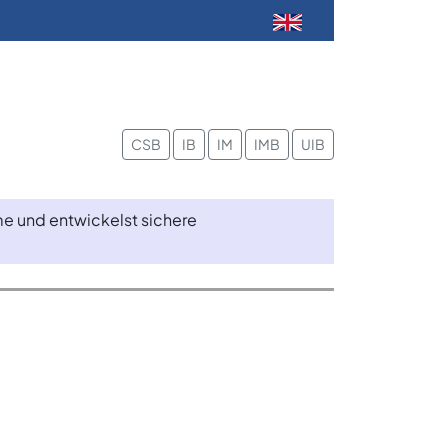
CSB
IB
IM
IMB
UIB
e und entwickelst sichere