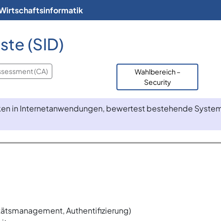
Wirtschaftsinformatik
ste (SID)
ssessment (CA)
Wahlbereich –
Security
siken in Internetanwendungen, bewertest bestehende System
itätsmanagement, Authentifizierung)