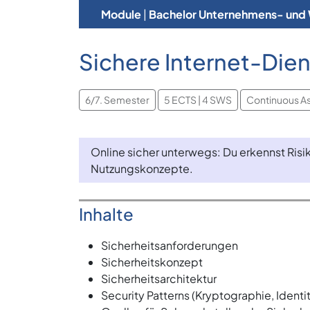
Module
|
Bachelor Unternehmens- und 
Sichere Internet-Dien
6/7. Semester
5 ECTS | 4 SWS
Continuous A
Online sicher unterwegs: Du erkennst Ri
Nutzungskonzepte.
Inhalte
Sicherheitsanforderungen
Sicherheitskonzept
Sicherheitsarchitektur
Security Patterns (Kryptographie, Ident