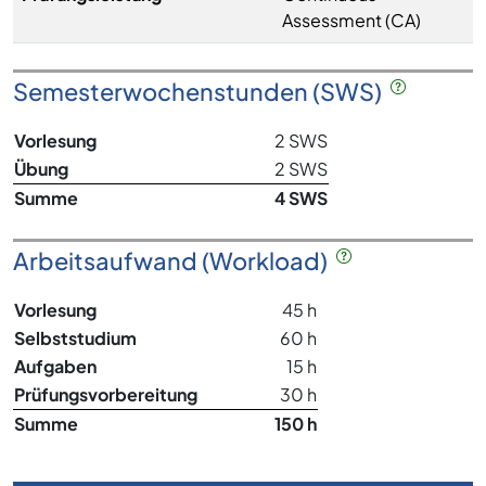
Assessment (CA)
Semesterwochenstunden (SWS)
Vorlesung
2 SWS
Übung
2 SWS
Summe
4 SWS
Arbeitsaufwand (Workload)
Vorlesung
45 h
Selbststudium
60 h
Aufgaben
15 h
Prüfungsvorbereitung
30 h
Summe
150 h