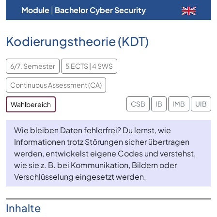
Module
|
Bachelor Cyber Security
Kodierungstheorie (KDT)
6/7. Semester
5 ECTS | 4 SWS
Continuous Assessment (CA)
CSB
IB
IMB
UIB
Wahlbereich
Wie bleiben Daten fehlerfrei? Du lernst, wie
Informationen trotz Störungen sicher übertragen
werden, entwickelst eigene Codes und verstehst,
wie sie z. B. bei Kommunikation, Bildern oder
Verschlüsselung eingesetzt werden.
Inhalte