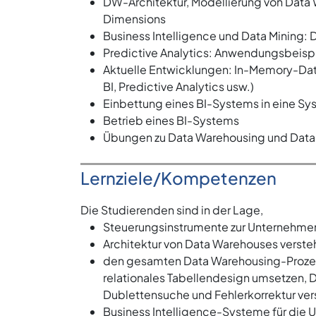
DW-Architektur, Modellierung von Data
Dimensions
Business Intelligence und Data Mining:
Predictive Analytics: Anwendungsbeispie
Aktuelle Entwicklungen: In-Memory-Da
BI, Predictive Analytics usw.)
Einbettung eines BI-Systems in eine S
Betrieb eines BI-Systems
Übungen zu Data Warehousing und Data 
Lernziele/Kompetenzen
Die Studierenden sind in der Lage,
Steuerungsinstrumente zur Unternehme
Architektur von Data Warehouses verst
den gesamten Data Warehousing-Prozess
relationales Tabellendesign umsetzen, 
Dublettensuche und Fehlerkorrektur ve
Business Intelligence-Systeme für die 