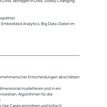
s DWs, Abfragen in DWs, Slowly Changing
 Aspekte)
 Embedded Analytics, Big Data-Daten im
ternehmerischer Entscheidungen abschätzen
mensional modellieren und in ein
nordnen, Algorithmen für die
n
e Use Cases einordnen und kritisch