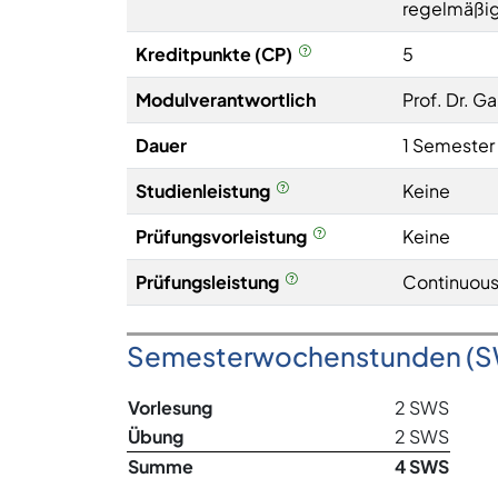
regelmäßig
Kreditpunkte (CP)
5
Modulverantwortlich
Prof. Dr. G
Dauer
1 Semester
Studienleistung
Keine
Prüfungsvorleistung
Keine
Prüfungsleistung
Continuous
Semesterwochenstunden (
Vorlesung
2 SWS
Übung
2 SWS
Summe
4 SWS