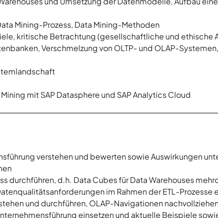
 Warehouses und Umsetzung der Datenmodelle, Aufbau eine
 Data Mining-Prozess, Data Mining-Methoden
le, kritische Betrachtung (gesellschaftliche und ethische
tenbanken, Verschmelzung von OLTP- und OLAP-Systemen,
ystemlandschaft
Mining mit SAP Datasphere und SAP Analytics Cloud
nsführung verstehen und bewerten sowie Auswirkungen un
ehen
 durchführen, d.h. Data Cubes für Data Warehouses mehrdi
Datenqualitätsanforderungen im Rahmen der ETL-Prozesse ei
rstehen und durchführen, OLAP-Navigationen nachvollziehe
Unternehmensführung einsetzen und aktuelle Beispiele sowi