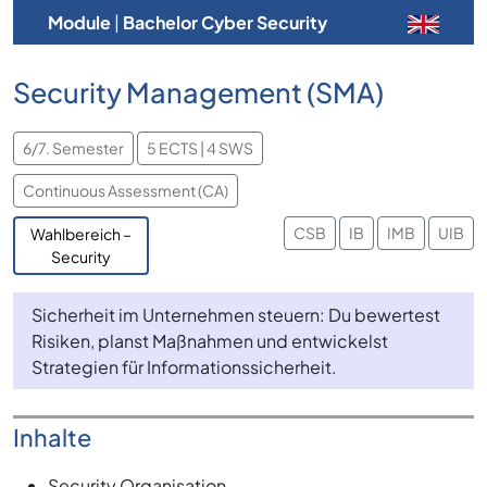
Module
|
Bachelor Cyber Security
Security Management (SMA)
6/7. Semester
5 ECTS | 4 SWS
Continuous Assessment (CA)
CSB
IB
IMB
UIB
Wahlbereich –
Security
Sicherheit im Unternehmen steuern: Du bewertest
Risiken, planst Maßnahmen und entwickelst
Strategien für Informationssicherheit.
Inhalte
Security Organisation