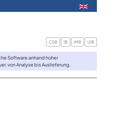
CSB
IB
IMB
UIB
iche Software anhand hoher
r, von Analyse bis Auslieferung.