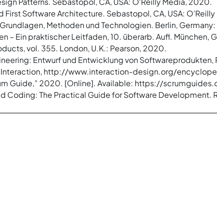
sign Patterns. Sebastopol, CA, USA: O'Reilly Media, 2020.
d First Software Architecture. Sebastopol, CA, USA: O’Reilly
s: Grundlagen, Methoden und Technologien. Berlin, Germany:
ren – Ein praktischer Leitfaden, 10. überarb. Aufl. München
oducts, vol. 355. London, U.K.: Pearson, 2020.
ineering: Entwurf und Entwicklung von Softwareprodukte
nteraction, http://www.interaction-design.org/encyclope
rum Guide,” 2020. [Online]. Available: https://scrumguides
isted Coding: The Practical Guide for Software Development.