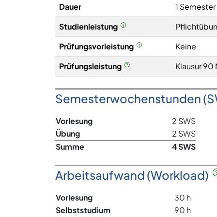
Dauer
1 Semester
Studienleistung
Pflichtübun
Prüfungsvorleistung
Keine
Prüfungsleistung
Klausur 90 
Semesterwochenstunden (
Vorlesung
2 SWS
Übung
2 SWS
Summe
4 SWS
Arbeitsaufwand (Workload)
Vorlesung
30 h
Selbststudium
90 h