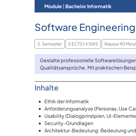
Module
|
Bachelor Informatik
Software Engineering 
3. Semester
5 ECTS | 4 SWS
Klausur 90 Minu
Gestalte professionelle Softwarelösungen
Qualitätsansprüche. Mit praktischen Beis
Inhalte
Ethik der Informatik
Anforderungsanalyse (Personas, Use Case
Usability (Dialogprinzipien, UI-Elemente
Security-Grundlagen
Architektur-Bedeutung: Bedeutung un