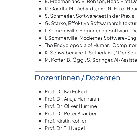
E. Freeman and E. Robson, Head First De
R. Gandhi, M. Richards, and N. Ford, Hea
S. Schmerler, Softwaretest in der Praxi
G. Starke, Effektive Softwarearchitektu
I. Sommerville, Engineering Software Pr
I. Sommerville, Modernes Software-Eng
The Encyclopedia of Human-Computer I
K. Schwaber and J. Sutherland, “Der Sc
M. Kofler, B. Öggl, S. Springer, AI-Ass
Dozentinnen / Dozenten
Prof. Dr. Kai Eckert
Prof. Dr. Anuja Hariharan
Prof. Dr. Oliver Hummel
Prof. Dr. Peter Knauber
Prof. Kirstin Kohler
Prof. Dr. Till Nagel