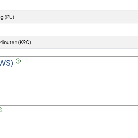
g (PU)
Minuten (K90)
SWS)