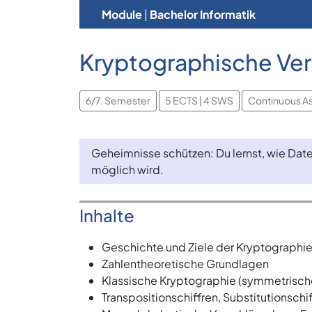
Module
|
Bachelor Informatik
Kryptographische Ver
6/7. Semester
5 ECTS | 4 SWS
Continuous A
Geheimnisse schützen: Du lernst, wie Date
möglich wird.
Inhalte
Geschichte und Ziele der Kryptographi
Zahlentheoretische Grundlagen
Klassische Kryptographie (symmetrische
Transpositionschiffren, Substitutionschif