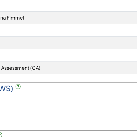
lena Fimmel
 Assessment (CA)
SWS)