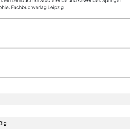
lich: Ein Lehrbuch für Studierende und Anwender. Springer
hie. Fachbuchverlag Leipzig
ßig