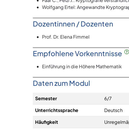
Paar C., Pelzl J.: Kryptografie verständ
Wolfgang Ertel: Angewandte Kryptograp
Dozentinnen / Dozenten
Prof. Dr. Elena Fimmel
Empfohlene Vorkenntnisse
Einführung in die Höhere Mathematik
Daten zum Modul
Semester
6/7
Unterrichtssprache
Deutsch
Häufigkeit
Unregelmä