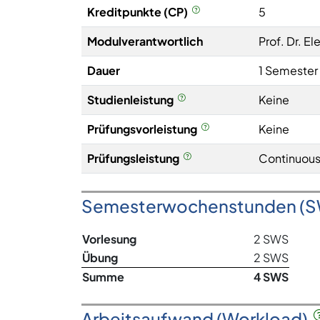
Kreditpunkte (CP)
5
Modulverantwortlich
Prof. Dr. E
Dauer
1 Semester
Studienleistung
Keine
Prüfungsvorleistung
Keine
Prüfungsleistung
Continuous
Semesterwochenstunden (
Vorlesung
2 SWS
Übung
2 SWS
Summe
4 SWS
Arbeitsaufwand (Workload)