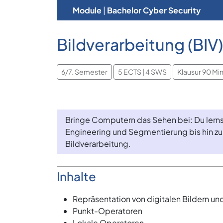
Module
|
Bachelor Cyber Security
Bildverarbeitung (BIV)
6/7. Semester
5 ECTS | 4 SWS
Klausur 90 Mi
Bringe Computern das Sehen bei: Du lernst
Engineering und Segmentierung bis hin z
Bildverarbeitung.
Inhalte
Repräsentation von digitalen Bildern u
Punkt-Operatoren
Lokale Operatoren