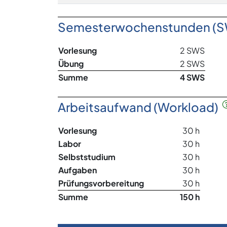
Semesterwochenstunden (
Vorlesung
2 SWS
Übung
2 SWS
Summe
4 SWS
Arbeitsaufwand (Workload)
Vorlesung
30 h
Labor
30 h
Selbststudium
30 h
Aufgaben
30 h
Prüfungsvorbereitung
30 h
Summe
150 h