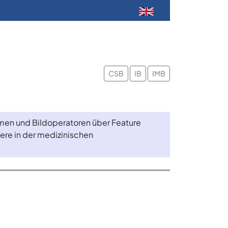
CSB
IB
IMB
äumen und Bildoperatoren über Feature
re in der medizinischen