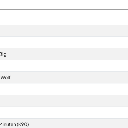
ßig
o Wolf
Minuten (K90)